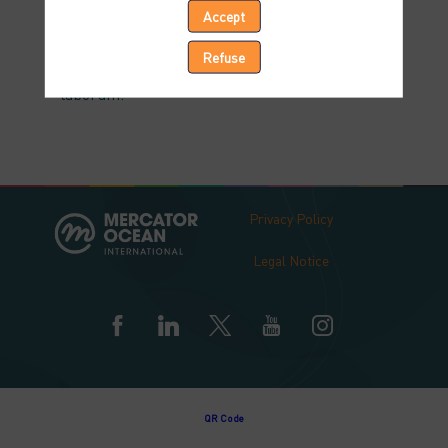
in reprehenderit in voluptate velit esse cillum
Accept
dolore eu fugiat nulla pariatur. Excepteur sint
occaecat cupidatat non proident, sunt in culpa
Refuse
qui officia deserunt mollit anim id est
laborum.
Privacy Policy
Legal Notice
Powered by
QR Code